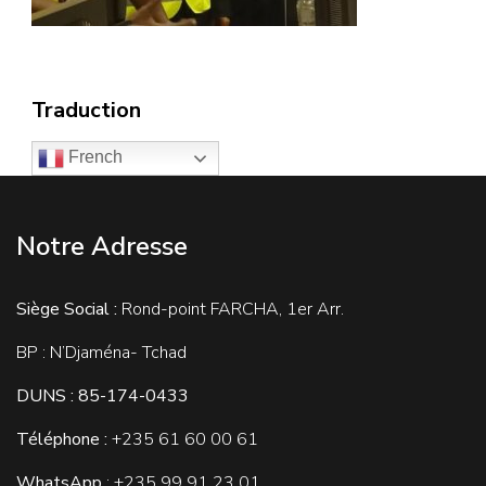
Traduction
French
Notre Adresse
Siège Social :
Rond-point FARCHA, 1er Arr.
BP : N’Djaména- Tchad
DUNS : 85-174-0433
Téléphone :
+235
61 60 00 61
WhatsApp
: +235 99 91 23 01