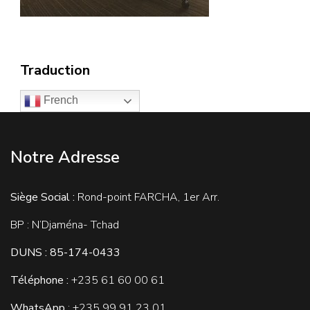
Traduction
French
Notre Adresse
Siège Social :
Rond-point FARCHA, 1er Arr.
BP : N’Djaména- Tchad
DUNS : 85-174-0433
Téléphone :
+235
61 60 00 61
WhatsApp
: +235 99 91 23 01