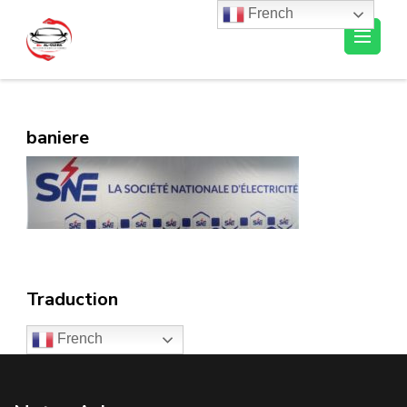
French
Al-Ousra Automobile
baniere
Traduction
French