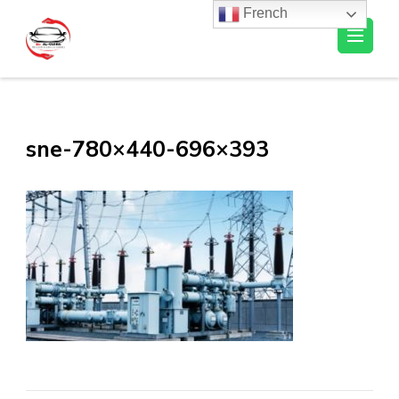
French
Al-Ousra Automobile
sne-780×440-696×393