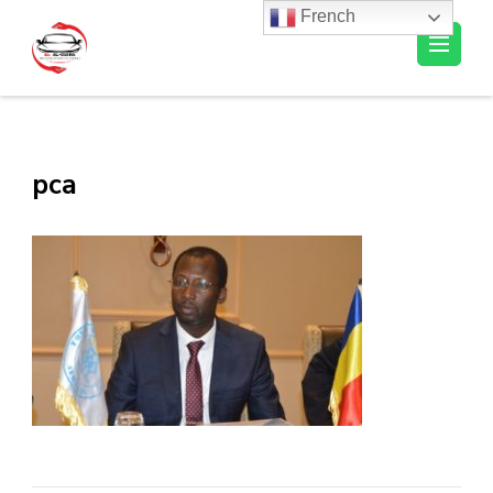
French
Al-Ousra Automobile
pca