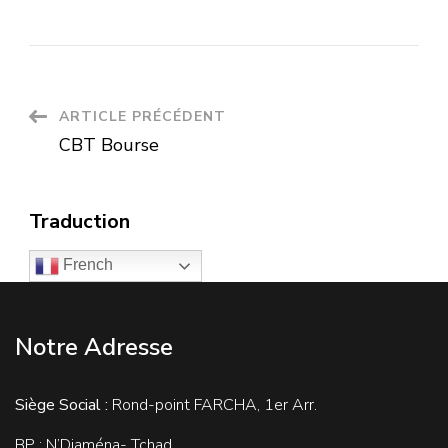
ARTICLE PRÉCÉDENT
CBT Bourse
Traduction
French
Notre Adresse
Siège Social :
Rond-point FARCHA, 1er Arr.
BP : N’Djaména- Tchad